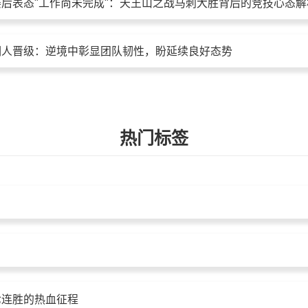
后表态"工作尚未完成"：天王山之战马刺大胜背后的竞技心态解
湖人晋级：逆境中彰显团队韧性，盼延续良好态势
热门标签
七连胜的热血征程