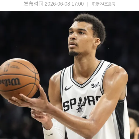
发布时间:2026-06-08 17:00
来源:
24直播网