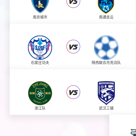
南京城市
南通支云
石家庄功夫
陕西联合月亮泊队
浙江队
武汉三镇