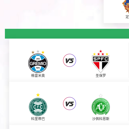
定
格雷米奥
圣保罗
科里蒂巴
沙佩科恩斯