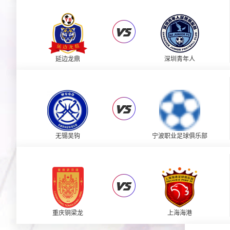
延边龙鼎
深圳青年人
无锡吴钩
宁波职业足球俱乐部
重庆铜梁龙
上海海港