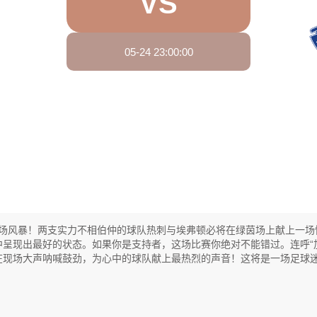
VS
05-24 23:00:00
观看直播
会掀起一场风暴！两支实力不相伯仲的球队热刺与埃弗顿必将在绿茵场上献上一
呈现出最好的状态。如果你是支持者，这场比赛你绝对不能错过。连呼“加
在现场大声呐喊鼓劲，为心中的球队献上最热烈的声音！这将是一场足球