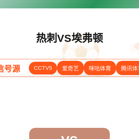
热刺VS埃弗顿
信号源
CCTV5
爱奇艺
咪咕体育
腾讯体