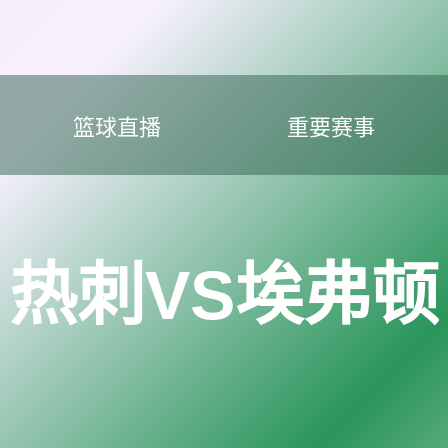
篮球直播
重要赛事
热刺VS埃弗顿